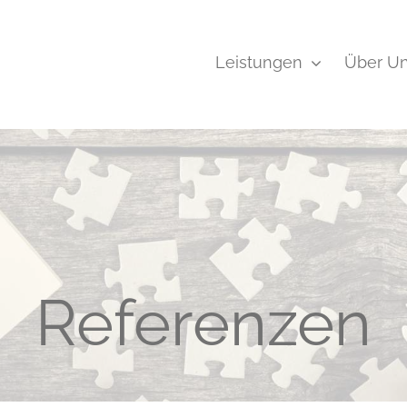
Leistungen
Über U
Lufthygiene
Überprüfung
Referenzen