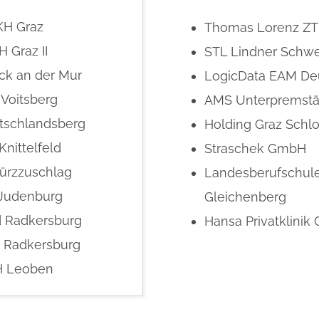
KH Graz
Thomas Lorenz Z
H Graz II
STL Lindner Schwe
ck an der Mur
LogicData EAM De
Voitsberg
AMS Unterpremstä
tschlandsberg
Holding Graz Schl
nittelfeld
Straschek GmbH
ürzzuschlag
Landesberufschul
Judenburg
Gleichenberg
 Radkersburg
Hansa Privatklini
 Radkersburg
 Leoben