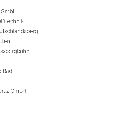
T GmbH
ißtechnik
utschlandsberg
tten
ossbergbahn
e Bad
k Graz GmbH